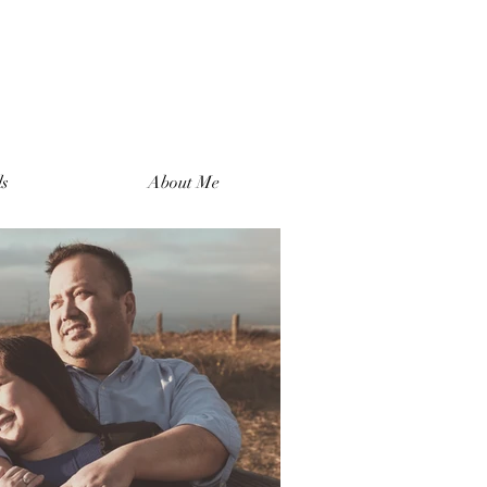
ls
About Me